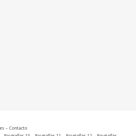
ies
–
Contacto
–
Biografías 10
–
Biografías 11
–
Biografías 12
–
Biografías