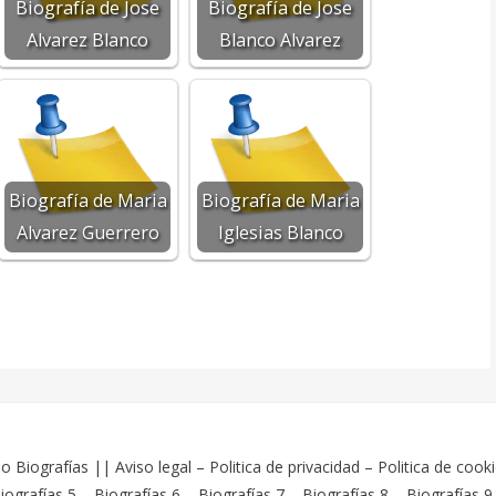
Biografía de Jose
Biografía de Jose
Alvarez Blanco
Blanco Alvarez
Biografía de Maria
Biografía de Maria
Alvarez Guerrero
Iglesias Blanco
o Biografías
||
Aviso legal
–
Politica de privacidad
–
Politica de cook
iografías 5
–
Biografías 6
–
Biografías 7
–
Biografías 8
–
Biografías 9