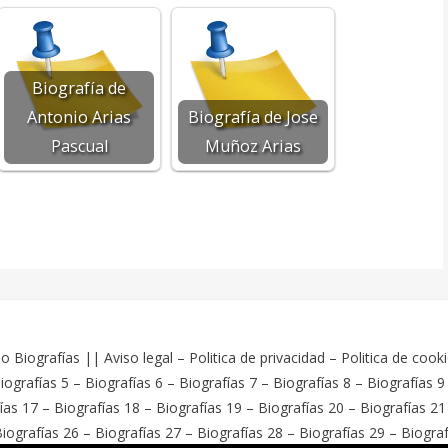
Biografía de
Antonio Arias
Biografía de Jose
Pascual
Muñoz Arias
o Biografías
||
Aviso legal
–
Politica de privacidad
–
Politica de cook
iografías 5
–
Biografías 6
–
Biografías 7
–
Biografías 8
–
Biografías 9
ías 17
–
Biografías 18
–
Biografías 19
–
Biografías 20
–
Biografías 21
iografías 26
–
Biografías 27
–
Biografías 28
–
Biografías 29
–
Biograf