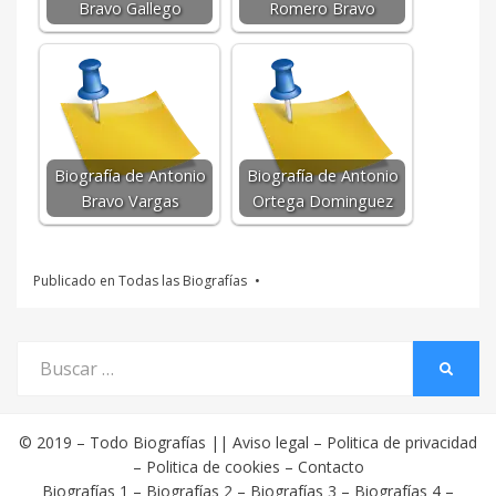
Bravo Gallego
Romero Bravo
Biografía de Antonio
Biografía de Antonio
Bravo Vargas
Ortega Dominguez
Publicado en
Todas las Biografías
Buscar
BUSCA
por:
© 2019 –
Todo Biografías
||
Aviso legal
–
Politica de privacidad
–
Politica de cookies
–
Contacto
Biografías 1
–
Biografías 2
–
Biografías 3
–
Biografías 4
–