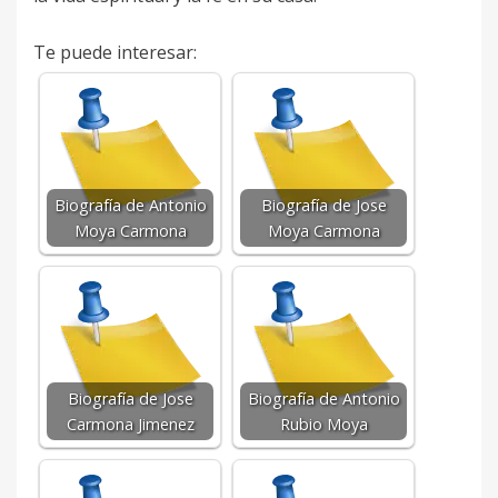
Te puede interesar:
Biografía de Antonio
Biografía de Jose
Moya Carmona
Moya Carmona
Biografía de Jose
Biografía de Antonio
Carmona Jimenez
Rubio Moya