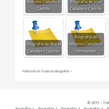
Antonio Caballero
Biografía de Jose
Castillo
Caballero Castillo
Biografía de
Biografía de Maria
Antonio Caballero
Caballero Castillo
Hernandez
Publicado en
Todas las Biografías
© 2019 –
Tod
Biografías 1
–
Biografías 2
–
Biografías 3
–
Biografías 4
–
B