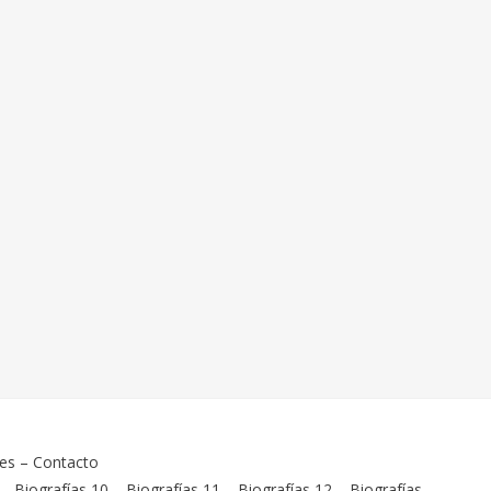
ies
–
Contacto
–
Biografías 10
–
Biografías 11
–
Biografías 12
–
Biografías