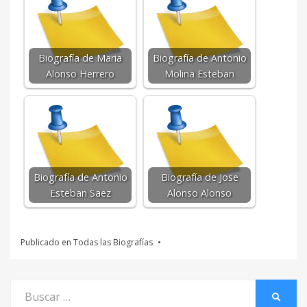
Biografía de Maria
Biografía de Antonio
Alonso Herrero
Molina Esteban
Biografía de Antonio
Biografía de Jose
Esteban Saez
Alonso Alonso
Publicado en
Todas las Biografías
Buscar
BUSCA
por: