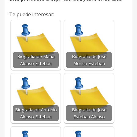
Te puede interesar:
Biografía de Maria
Biografía de Jose
Alonso Esteban
Alonso Esteban
Biografía de Antonio
Biografía de Jose
Alonso Esteban
Esteban Alonso