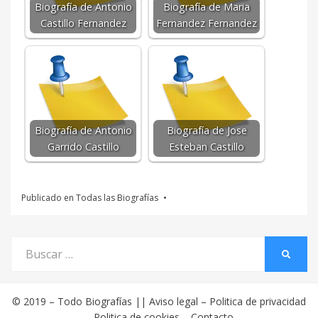
Biografía de Antonio
Biografía de Maria
Castillo Fernandez
Fernandez Fernandez
Biografía de Antonio
Biografía de Jose
Garrido Castillo
Esteban Castillo
Publicado en
Todas las Biografías
Buscar
BUSCA
por:
© 2019 –
Todo Biografías
||
Aviso legal
–
Politica de privacidad
–
Politica de cookies
–
Contacto