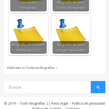
Hernandez
Biografía de Jose
Fernandez
Cortes Hernandez
Biografía de Antonio
Biografía de Jose
Fernandez Cruz
Ortega Hernandez
Publicado en
Todas las Biografías
Buscar
BUSCA
por:
© 2019 –
Todo Biografías
||
Aviso legal
–
Politica de privacidad
–
Politica de cookies
–
Contacto