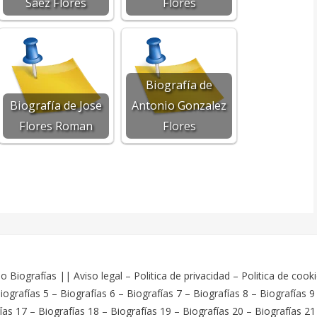
Saez Flores
Flores
Biografía de
Biografía de Jose
Antonio Gonzalez
Flores Roman
Flores
o Biografías
||
Aviso legal
–
Politica de privacidad
–
Politica de cook
iografías 5
–
Biografías 6
–
Biografías 7
–
Biografías 8
–
Biografías 9
ías 17
–
Biografías 18
–
Biografías 19
–
Biografías 20
–
Biografías 21