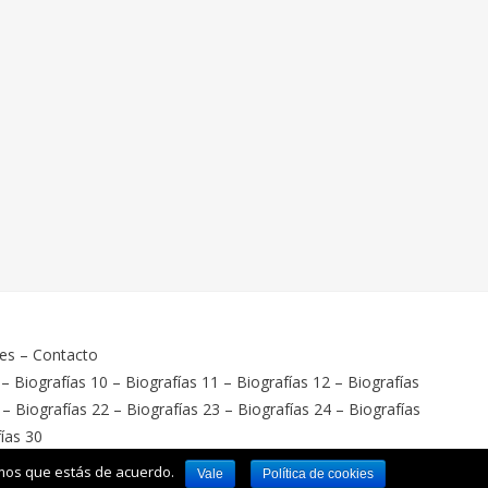
ies
–
Contacto
–
Biografías 10
–
Biografías 11
–
Biografías 12
–
Biografías
–
Biografías 22
–
Biografías 23
–
Biografías 24
–
Biografías
ías 30
emos que estás de acuerdo.
Vale
Política de cookies