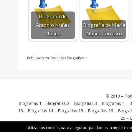
Biografía de
Antonio Nuñez
Biografía de Maria
Nuñez
Nuñez Carrasco
Publicado en
Todas las Biografías
© 2019 –
Tod
Biografías 1
–
Biografías 2
–
Biografías 3
–
Biografías 4
–
B
13
–
Biografías 14
–
Biografías 15
–
Biografías 16
–
Biograf
25
–
B
Cambium Theme por BestBlogThemes
⋅
Con tecnología de WordPr
Utilizamos cookies para asegurar que damos la mejor exper