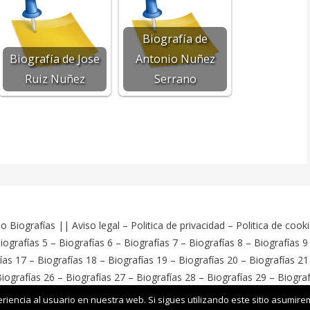
Biografía de
Biografía de Jose
Antonio Nuñez
Ruiz Nuñez
Serrano
o Biografías
||
Aviso legal
–
Politica de privacidad
–
Politica de cook
iografías 5
–
Biografías 6
–
Biografías 7
–
Biografías 8
–
Biografías 9
ías 17
–
Biografías 18
–
Biografías 19
–
Biografías 20
–
Biografías 21
iografías 26
–
Biografías 27
–
Biografías 28
–
Biografías 29
–
Biograf
ess
iencia al usuario en nuestra web. Si sigues utilizando este sitio asumir