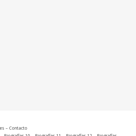
ies
–
Contacto
–
Biografías 10
–
Biografías 11
–
Biografías 12
–
Biografías