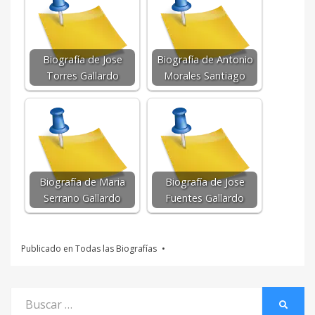
Biografía de Jose
Biografía de Antonio
Torres Gallardo
Morales Santiago
Biografía de Maria
Biografía de Jose
Serrano Gallardo
Fuentes Gallardo
Publicado en
Todas las Biografías
Buscar
BUSCA
por: