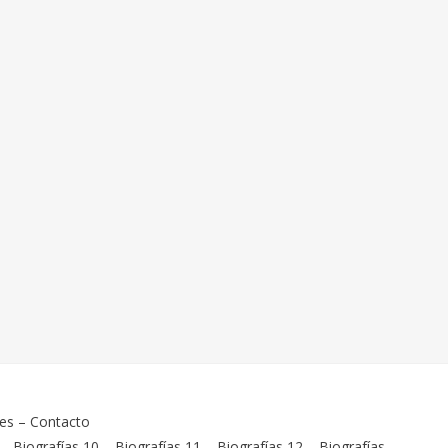
ies
–
Contacto
–
Biografías 10
–
Biografías 11
–
Biografías 12
–
Biografías