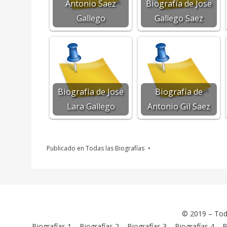
Antonio Saez
Biografía de Jose
Gallego
Gallego Saez
Biografía de Jose
Biografía de
Lara Gallego
Antonio Gil Saez
Publicado en
Todas las Biografías
© 2019 –
Tod
Biografías 1
–
Biografías 2
–
Biografías 3
–
Biografías 4
–
B