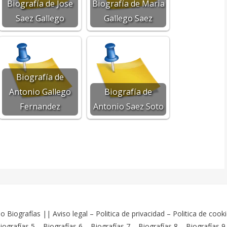
Biografía de Jose
Biografía de Maria
Saez Gallego
Gallego Saez
Biografía de
Antonio Gallego
Biografía de
Fernandez
Antonio Saez Soto
o Biografías
||
Aviso legal
–
Politica de privacidad
–
Politica de cook
iografías 5
–
Biografías 6
–
Biografías 7
–
Biografías 8
–
Biografías 9