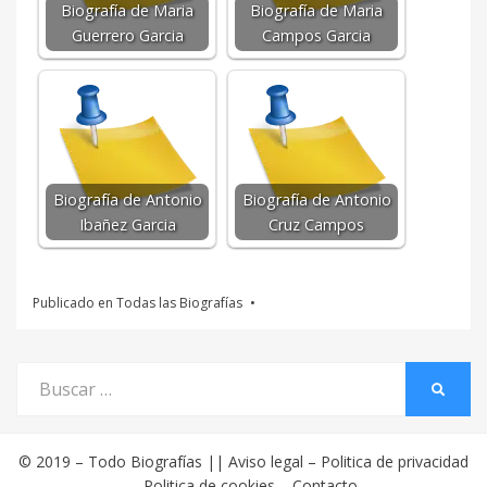
Biografía de Maria
Biografía de Maria
Guerrero Garcia
Campos Garcia
Biografía de Antonio
Biografía de Antonio
Ibañez Garcia
Cruz Campos
Publicado en
Todas las Biografías
Buscar
BUSCA
por:
© 2019 –
Todo Biografías
||
Aviso legal
–
Politica de privacidad
–
Politica de cookies
–
Contacto