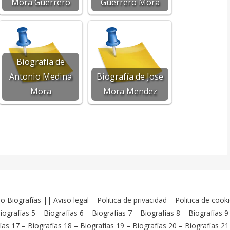
Mora Guerrero
Guerrero Mora
Biografía de
Antonio Medina
Biografía de Jose
Mora
Mora Mendez
o Biografías
||
Aviso legal
–
Politica de privacidad
–
Politica de cook
iografías 5
–
Biografías 6
–
Biografías 7
–
Biografías 8
–
Biografías 9
ías 17
–
Biografías 18
–
Biografías 19
–
Biografías 20
–
Biografías 21