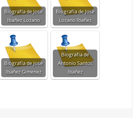
Biografía de Jose
Biografía de Jose
Ibañez Lozano
Lozano Ibañez
Biografía de
Biografía de Jose
Antonio Santos
Ibañez Gimenez
Ibañez