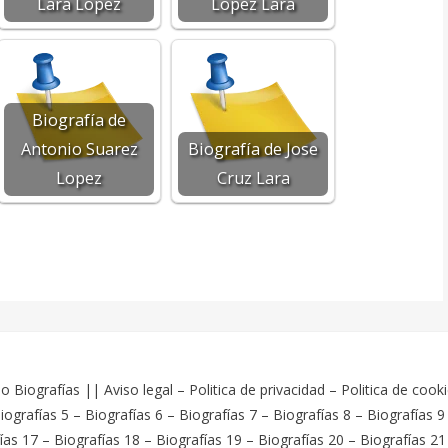
Lara Lopez
Lopez Lara
Biografía de
Antonio Suarez
Biografía de Jose
Lopez
Cruz Lara
o Biografías
||
Aviso legal
–
Politica de privacidad
–
Politica de cook
iografías 5
–
Biografías 6
–
Biografías 7
–
Biografías 8
–
Biografías 9
ías 17
–
Biografías 18
–
Biografías 19
–
Biografías 20
–
Biografías 21