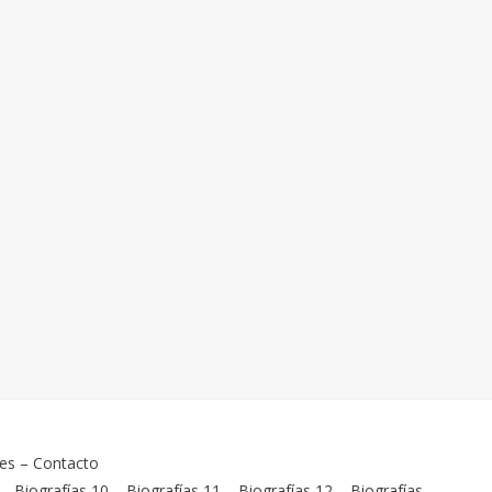
ies
–
Contacto
–
Biografías 10
–
Biografías 11
–
Biografías 12
–
Biografías