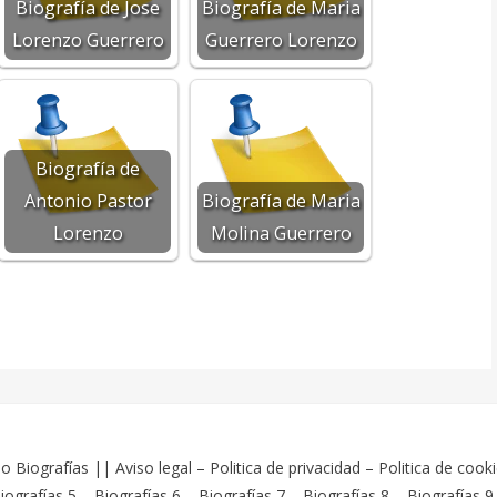
Biografía de Jose
Biografía de Maria
Lorenzo Guerrero
Guerrero Lorenzo
Biografía de
Antonio Pastor
Biografía de Maria
Lorenzo
Molina Guerrero
o Biografías
||
Aviso legal
–
Politica de privacidad
–
Politica de cook
iografías 5
–
Biografías 6
–
Biografías 7
–
Biografías 8
–
Biografías 9