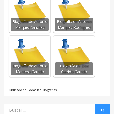
Biografía de Antonio
Biografía de Antonio
Marquez Sanchez
Marquez Rodriguez
Biografía de Antonio
Biografía de Jose
Montero Garrido
Garrido Garrido
Publicado en
Todas las Biografías
Buscar
BUSCA
por: