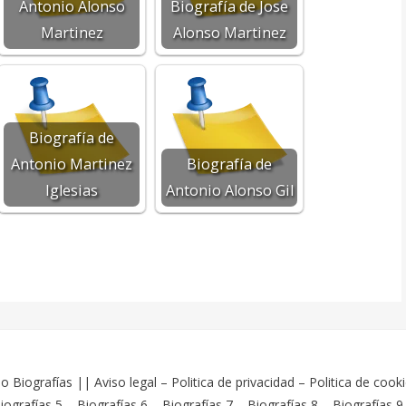
Antonio Alonso
Biografía de Jose
Martinez
Alonso Martinez
Biografía de
Antonio Martinez
Biografía de
Iglesias
Antonio Alonso Gil
o Biografías
||
Aviso legal
–
Politica de privacidad
–
Politica de cook
iografías 5
–
Biografías 6
–
Biografías 7
–
Biografías 8
–
Biografías 9