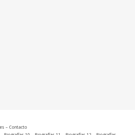
ies
–
Contacto
–
Biografías 10
–
Biografías 11
–
Biografías 12
–
Biografías