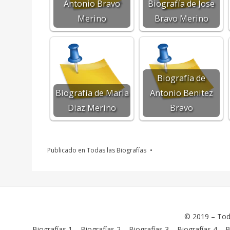
Antonio Bravo
Biografía de Jose
Merino
Bravo Merino
Biografía de
Biografía de Maria
Antonio Benitez
Diaz Merino
Bravo
Publicado en
Todas las Biografías
© 2019 –
Tod
Biografías 1
–
Biografías 2
–
Biografías 3
–
Biografías 4
–
B