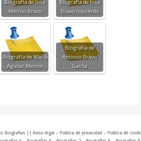
Biografía de Jose
Biografía de Jose
Merino Bravo
Bravo Izquierdo
Biografía de
Biografía de Maria
Antonio Bravo
Aguilar Merino
Garcia
o Biografías
||
Aviso legal
–
Politica de privacidad
–
Politica de cook
iografías 5
–
Biografías 6
–
Biografías 7
–
Biografías 8
–
Biografías 9