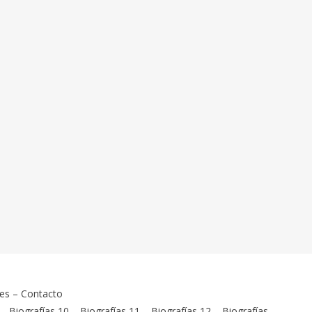
ies
–
Contacto
–
Biografías 10
–
Biografías 11
–
Biografías 12
–
Biografías