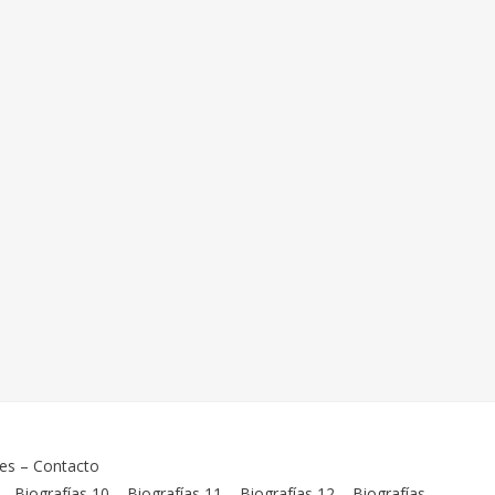
ies
–
Contacto
–
Biografías 10
–
Biografías 11
–
Biografías 12
–
Biografías