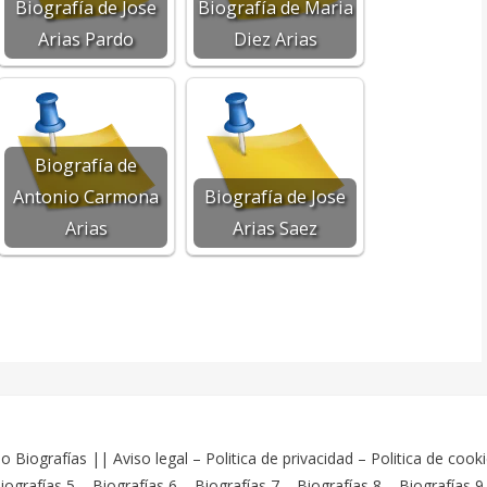
Biografía de Jose
Biografía de Maria
Arias Pardo
Diez Arias
Biografía de
Antonio Carmona
Biografía de Jose
Arias
Arias Saez
o Biografías
||
Aviso legal
–
Politica de privacidad
–
Politica de cook
iografías 5
–
Biografías 6
–
Biografías 7
–
Biografías 8
–
Biografías 9