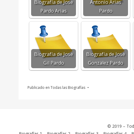
Biografía de Jose
Antonio Arias
Pardo Arias
Pardo
Biografía de Jose
Biografía de Jose
Gil Pardo
Gonzalez Pardo
Publicado en
Todas las Biografías
© 2019 –
Tod
Biografías 1
–
Biografías 2
–
Biografías 3
–
Biografías 4
–
B