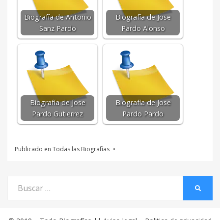
Biografía de Antonio
Biografía de Jose
Sanz Pardo
Pardo Alonso
Biografía de Jose
Biografía de Jose
Pardo Gutierrez
Pardo Pardo
Publicado en
Todas las Biografías
Buscar
BUSCA
por: