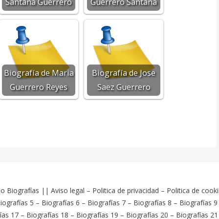
Santana Guerrero
Guerrero Santana
Biografía de Maria
Biografía de Jose
Guerrero Reyes
Saez Guerrero
o Biografías
||
Aviso legal
–
Politica de privacidad
–
Politica de cook
iografías 5
–
Biografías 6
–
Biografías 7
–
Biografías 8
–
Biografías 9
ías 17
–
Biografías 18
–
Biografías 19
–
Biografías 20
–
Biografías 21