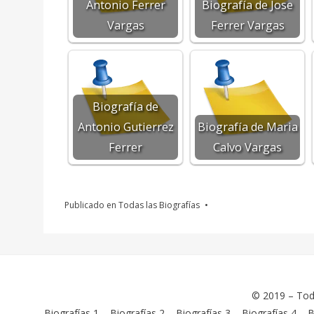
Antonio Ferrer
Biografía de Jose
Vargas
Ferrer Vargas
Biografía de
Antonio Gutierrez
Biografía de Maria
Ferrer
Calvo Vargas
Publicado en
Todas las Biografías
© 2019 –
Tod
Biografías 1
–
Biografías 2
–
Biografías 3
–
Biografías 4
–
B