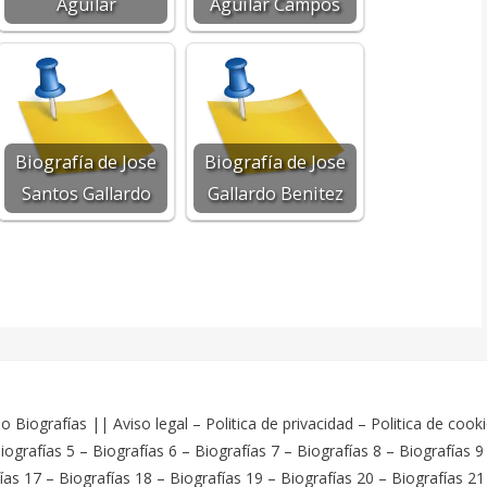
Aguilar
Aguilar Campos
Biografía de Jose
Biografía de Jose
Santos Gallardo
Gallardo Benitez
o Biografías
||
Aviso legal
–
Politica de privacidad
–
Politica de cook
iografías 5
–
Biografías 6
–
Biografías 7
–
Biografías 8
–
Biografías 9
ías 17
–
Biografías 18
–
Biografías 19
–
Biografías 20
–
Biografías 21