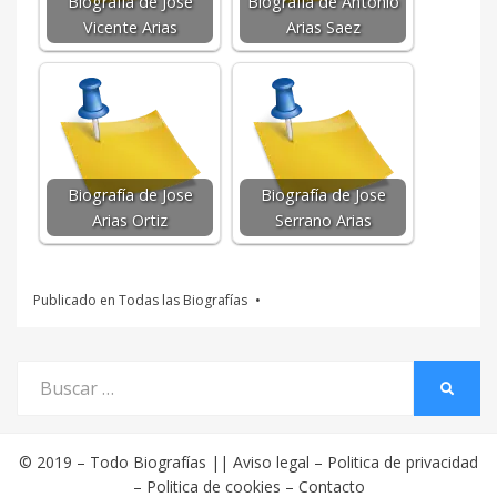
Biografía de Jose
Biografía de Antonio
Vicente Arias
Arias Saez
Biografía de Jose
Biografía de Jose
Arias Ortiz
Serrano Arias
Publicado en
Todas las Biografías
Buscar
BUSCA
por:
© 2019 –
Todo Biografías
||
Aviso legal
–
Politica de privacidad
–
Politica de cookies
–
Contacto