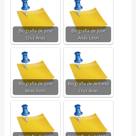
Biografía de Jose
Biografía de Jose
Cruz Arias
Arias Leon
Biografía de Jose
Biografía de Antonio
Arias Soto
Cruz Arias