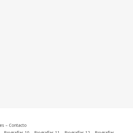
ies
–
Contacto
–
Biografías 10
–
Biografías 11
–
Biografías 12
–
Biografías