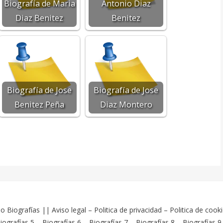
Biografía de Maria
Antonio Diaz
Diaz Benitez
Benitez
Biografía de Jose
Biografía de Jose
Benitez Peña
Diaz Montero
o Biografías
||
Aviso legal
–
Politica de privacidad
–
Politica de cook
iografías 5
–
Biografías 6
–
Biografías 7
–
Biografías 8
–
Biografías 9