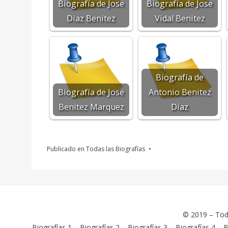
Biografía de Jose
Biografía de Jose
Diaz Benitez
Vidal Benitez
Biografía de
Biografía de Jose
Antonio Benitez
Benitez Marquez
Diaz
Publicado en
Todas las Biografías
© 2019 –
Tod
Biografías 1
–
Biografías 2
–
Biografías 3
–
Biografías 4
–
B