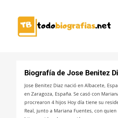
CONOCER A LAS MEJORES
TODO
PERSONALIDADES EN UN CLIC
BIOGRAFÍAS
Biografía de Jose Benitez D
Jose Benitez Diaz nació en Albacete, Esp
en Zaragoza, España. Se casó con Mariana
procrearon 4 hijos Hoy día tiene su resid
Real, junto a Mariana Fuentes, con quien 