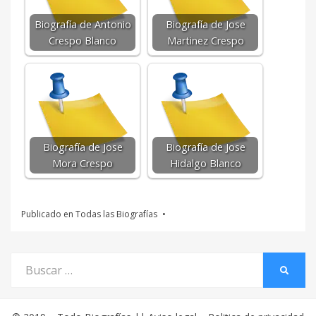
Biografía de Antonio
Biografía de Jose
Crespo Blanco
Martinez Crespo
Biografía de Jose
Biografía de Jose
Mora Crespo
Hidalgo Blanco
Publicado en
Todas las Biografías
Buscar
BUSCA
por: