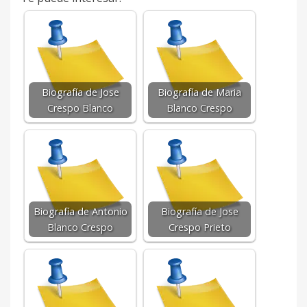
Biografía de Jose
Biografía de Maria
Crespo Blanco
Blanco Crespo
Biografía de Antonio
Biografía de Jose
Blanco Crespo
Crespo Prieto