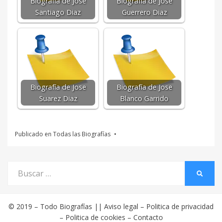
Biografía de Jose
Biografía de Jose
Santiago Diaz
Guerrero Diaz
Biografía de Jose
Biografía de Jose
Suarez Diaz
Blanco Garrido
Publicado en
Todas las Biografías
Buscar
BUSCA
por:
© 2019 –
Todo Biografías
||
Aviso legal
–
Politica de privacidad
–
Politica de cookies
–
Contacto