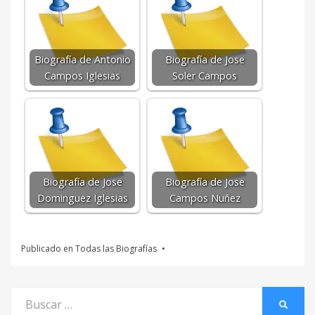
Biografía de Antonio
Biografía de Jose
Campos Iglesias
Soler Campos
Biografía de Jose
Biografía de Jose
Dominguez Iglesias
Campos Nuñez
Publicado en
Todas las Biografías
Buscar
BUSCA
por: