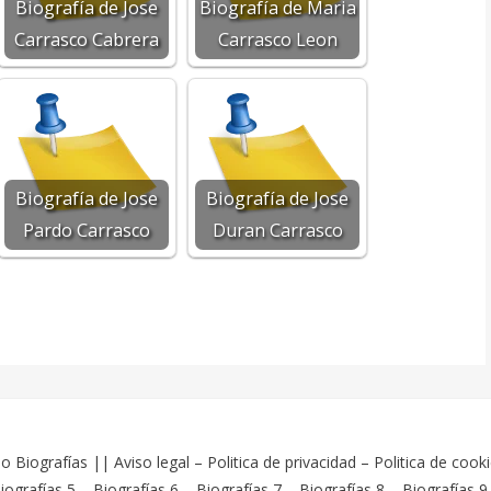
Biografía de Jose
Biografía de Maria
Carrasco Cabrera
Carrasco Leon
Biografía de Jose
Biografía de Jose
Pardo Carrasco
Duran Carrasco
o Biografías
||
Aviso legal
–
Politica de privacidad
–
Politica de cook
iografías 5
–
Biografías 6
–
Biografías 7
–
Biografías 8
–
Biografías 9