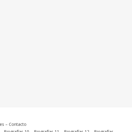
ies
–
Contacto
–
Biografías 10
–
Biografías 11
–
Biografías 12
–
Biografías