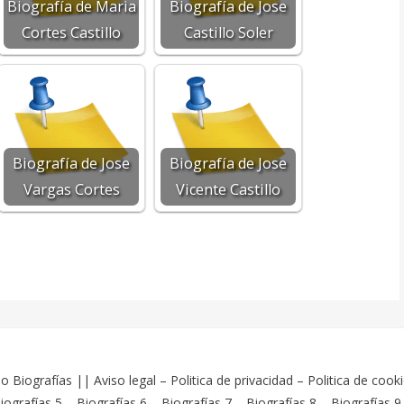
Biografía de Maria
Biografía de Jose
Cortes Castillo
Castillo Soler
Biografía de Jose
Biografía de Jose
Vargas Cortes
Vicente Castillo
o Biografías
||
Aviso legal
–
Politica de privacidad
–
Politica de cook
iografías 5
–
Biografías 6
–
Biografías 7
–
Biografías 8
–
Biografías 9