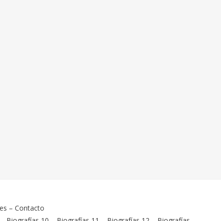
ies
–
Contacto
–
Biografías 10
–
Biografías 11
–
Biografías 12
–
Biografías