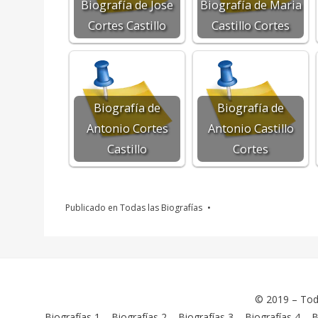
Biografía de Jose
Biografía de Maria
Cortes Castillo
Castillo Cortes
Biografía de
Biografía de
Antonio Cortes
Antonio Castillo
Castillo
Cortes
Publicado en
Todas las Biografías
© 2019 –
Tod
Biografías 1
–
Biografías 2
–
Biografías 3
–
Biografías 4
–
B