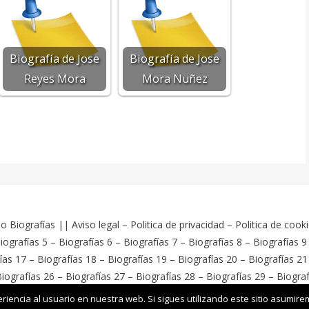
Biografía de Jose
Biografía de Jose
Reyes Mora
Mora Nuñez
o Biografías
||
Aviso legal
–
Politica de privacidad
–
Politica de cook
iografías 5
–
Biografías 6
–
Biografías 7
–
Biografías 8
–
Biografías 9
ías 17
–
Biografías 18
–
Biografías 19
–
Biografías 20
–
Biografías 21
iografías 26
–
Biografías 27
–
Biografías 28
–
Biografías 29
–
Biograf
ess
iencia al usuario en nuestra web. Si sigues utilizando este sitio asumir