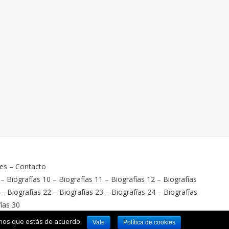
ies
–
Contacto
–
Biografías 10
–
Biografías 11
–
Biografías 12
–
Biografías
–
Biografías 22
–
Biografías 23
–
Biografías 24
–
Biografías
ías 30
emos que estás de acuerdo.
Vale
Política de cookies