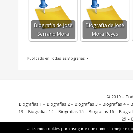
Biografía de Jose
Biografía de Jose
Serrano Mora
Mora Reyes
Publicado en
Todas las Biografías
© 2019 –
Tod
Biografías 1
–
Biografías 2
–
Biografías 3
–
Biografías 4
–
B
13
–
Biografías 14
–
Biografías 15
–
Biografías 16
–
Biograf
25
–
B
Cambium Theme por BestBlogThemes
⋅
Con tecnología de WordPr
Utilizamos cookies para asegurar que damos la mejor exper