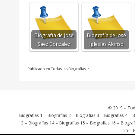
Biografía de Jose
Biografía de Jose
Saez Gonzalez
Iglesias Alonso
Publicado en
Todas las Biografías
© 2019 –
Tod
Biografías 1
–
Biografías 2
–
Biografías 3
–
Biografías 4
–
B
13
–
Biografías 14
–
Biografías 15
–
Biografías 16
–
Biograf
25
–
B