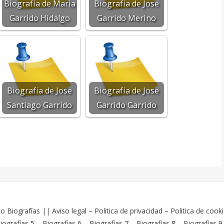
Biografía de Maria
Biografía de Jose
Garrido Hidalgo
Garrido Merino
Biografía de Jose
Biografía de Jose
Santiago Garrido
Garrido Garrido
o Biografías
||
Aviso legal
–
Politica de privacidad
–
Politica de cook
iografías 5
–
Biografías 6
–
Biografías 7
–
Biografías 8
–
Biografías 9