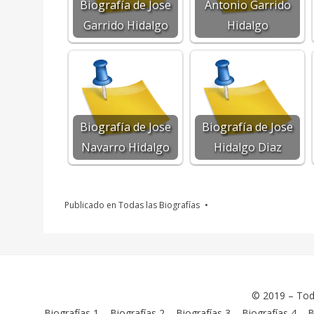
Biografía de Jose
Antonio Garrido
Garrido Hidalgo
Hidalgo
Biografía de Jose
Biografía de Jose
Navarro Hidalgo
Hidalgo Diaz
Publicado en
Todas las Biografías
© 2019 –
Tod
Biografías 1
–
Biografías 2
–
Biografías 3
–
Biografías 4
–
B