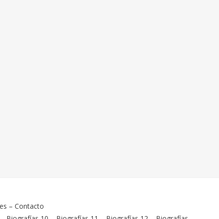
ies
–
Contacto
–
Biografías 10
–
Biografías 11
–
Biografías 12
–
Biografías