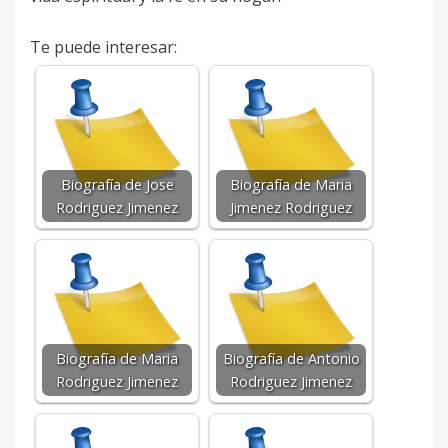
Te puede interesar:
Biografía de Jose
Biografía de Maria
Rodriguez Jimenez
Jimenez Rodriguez
Biografía de Maria
Biografía de Antonio
Rodriguez Jimenez
Rodriguez Jimenez