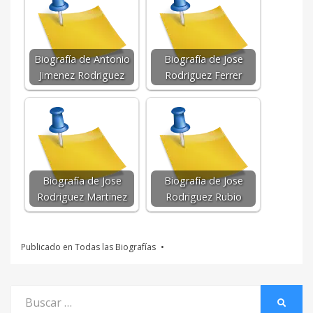
Biografía de Antonio
Biografía de Jose
Jimenez Rodriguez
Rodriguez Ferrer
Biografía de Jose
Biografía de Jose
Rodriguez Martinez
Rodriguez Rubio
Publicado en
Todas las Biografías
Buscar
BUSCA
por: