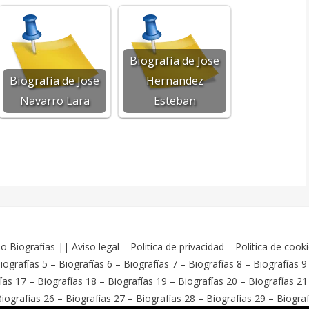
Biografía de Jose
Biografía de Jose
Hernandez
Navarro Lara
Esteban
o Biografías
||
Aviso legal
–
Politica de privacidad
–
Politica de cook
iografías 5
–
Biografías 6
–
Biografías 7
–
Biografías 8
–
Biografías 9
ías 17
–
Biografías 18
–
Biografías 19
–
Biografías 20
–
Biografías 21
iografías 26
–
Biografías 27
–
Biografías 28
–
Biografías 29
–
Biograf