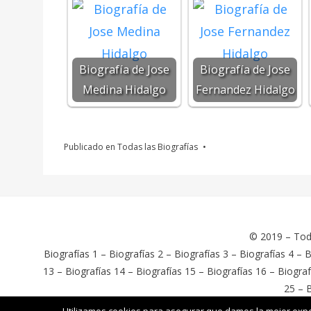
Biografía de Jose
Biografía de Jose
Medina Hidalgo
Fernandez Hidalgo
Publicado en
Todas las Biografías
© 2019 –
Tod
Biografías 1
–
Biografías 2
–
Biografías 3
–
Biografías 4
–
B
13
–
Biografías 14
–
Biografías 15
–
Biografías 16
–
Biograf
25
–
B
Cambium Theme por BestBlogThemes
⋅
Con tecnología de WordPr