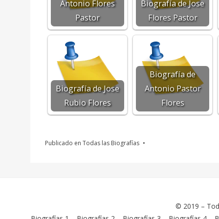
Antonio Flores
Biografía de Jose
Pastor
Flores Pastor
Biografía de
Biografía de Jose
Antonio Pastor
Rubio Flores
Flores
Publicado en
Todas las Biografías
© 2019 –
Tod
Biografías 1
–
Biografías 2
–
Biografías 3
–
Biografías 4
–
B