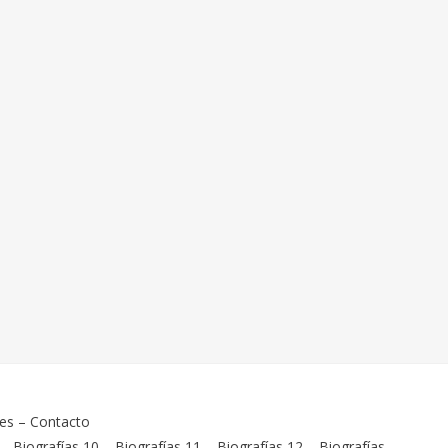
ies
–
Contacto
–
Biografías 10
–
Biografías 11
–
Biografías 12
–
Biografías