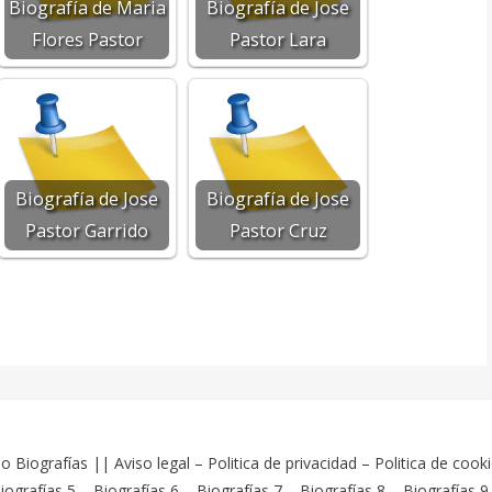
Biografía de Maria
Biografía de Jose
Flores Pastor
Pastor Lara
Biografía de Jose
Biografía de Jose
Pastor Garrido
Pastor Cruz
o Biografías
||
Aviso legal
–
Politica de privacidad
–
Politica de cook
iografías 5
–
Biografías 6
–
Biografías 7
–
Biografías 8
–
Biografías 9