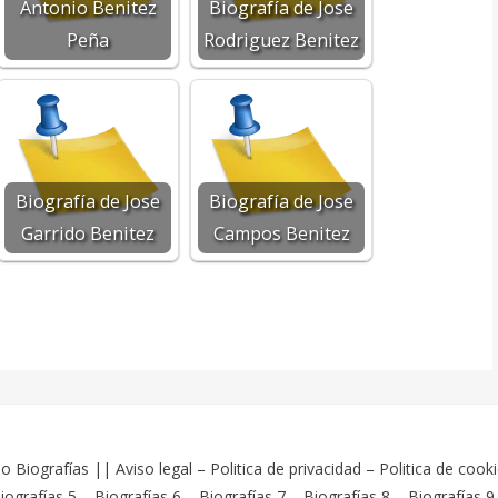
Antonio Benitez
Biografía de Jose
Peña
Rodriguez Benitez
Biografía de Jose
Biografía de Jose
Garrido Benitez
Campos Benitez
o Biografías
||
Aviso legal
–
Politica de privacidad
–
Politica de cook
iografías 5
–
Biografías 6
–
Biografías 7
–
Biografías 8
–
Biografías 9