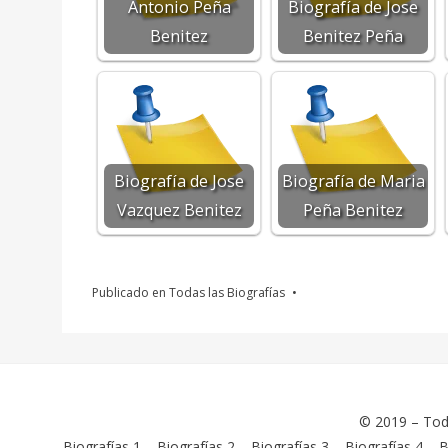
Antonio Peña
Biografía de Jose
Benitez
Benitez Peña
Biografía de Jose
Biografía de Maria
Vazquez Benitez
Peña Benitez
Publicado en
Todas las Biografías
© 2019 –
Tod
Biografías 1
–
Biografías 2
–
Biografías 3
–
Biografías 4
–
B