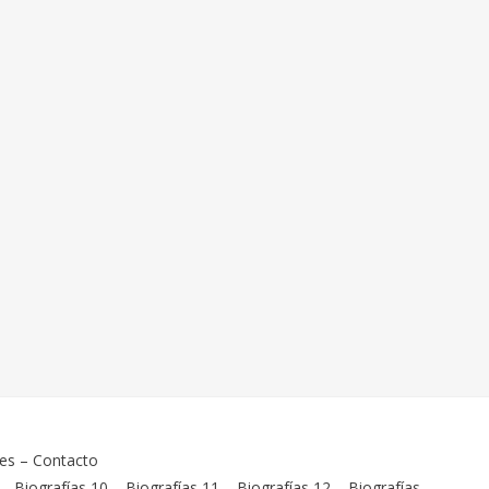
ies
–
Contacto
–
Biografías 10
–
Biografías 11
–
Biografías 12
–
Biografías