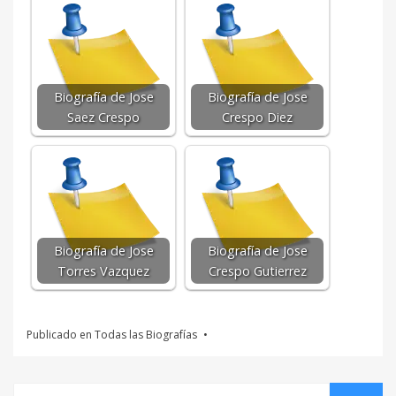
Biografía de Jose
Biografía de Jose
Saez Crespo
Crespo Diez
Biografía de Jose
Biografía de Jose
Torres Vazquez
Crespo Gutierrez
Publicado en
Todas las Biografías
Buscar