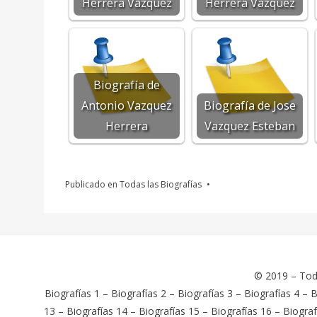
Herrera Vazquez
Herrera Vazquez
Biografía de
Antonio Vazquez
Biografía de Jose
Herrera
Vazquez Esteban
Publicado en
Todas las Biografías
© 2019 –
Tod
Biografías 1
–
Biografías 2
–
Biografías 3
–
Biografías 4
–
B
13
–
Biografías 14
–
Biografías 15
–
Biografías 16
–
Biograf