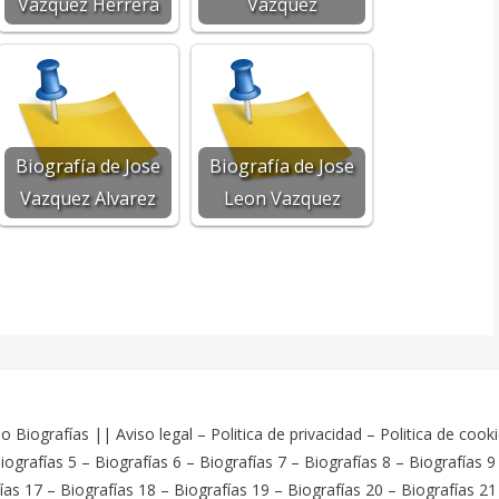
Vazquez Herrera
Vazquez
Biografía de Jose
Biografía de Jose
Vazquez Alvarez
Leon Vazquez
o Biografías
||
Aviso legal
–
Politica de privacidad
–
Politica de cook
iografías 5
–
Biografías 6
–
Biografías 7
–
Biografías 8
–
Biografías 9
ías 17
–
Biografías 18
–
Biografías 19
–
Biografías 20
–
Biografías 21