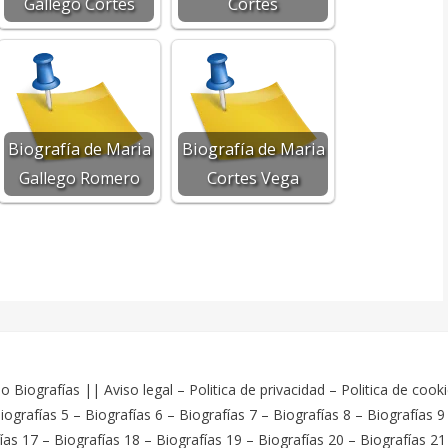
Gallego Cortes
Cortes
Biografía de Maria
Biografía de Maria
Gallego Romero
Cortes Vega
o Biografías
||
Aviso legal
–
Politica de privacidad
–
Politica de cook
iografías 5
–
Biografías 6
–
Biografías 7
–
Biografías 8
–
Biografías 9
ías 17
–
Biografías 18
–
Biografías 19
–
Biografías 20
–
Biografías 21