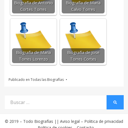
Biografía de Antonio
Biografía de Maria
Cortes Torres
Calvo Torres
Biografía de Maria
Biografía de Jose
Torres Lorenzo
Torres Cortes
Publicado en
Todas las Biografías
Buscar
BUSCA
por:
© 2019 –
Todo Biografías
||
Aviso legal
–
Politica de privacidad
–
Politica de cookies
–
Contacto