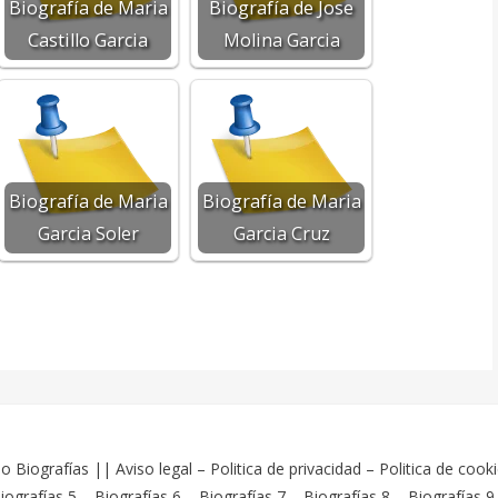
Biografía de Maria
Biografía de Jose
Castillo Garcia
Molina Garcia
Biografía de Maria
Biografía de Maria
Garcia Soler
Garcia Cruz
o Biografías
||
Aviso legal
–
Politica de privacidad
–
Politica de cook
iografías 5
–
Biografías 6
–
Biografías 7
–
Biografías 8
–
Biografías 9