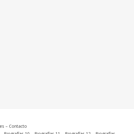
ies
–
Contacto
–
Biografías 10
–
Biografías 11
–
Biografías 12
–
Biografías