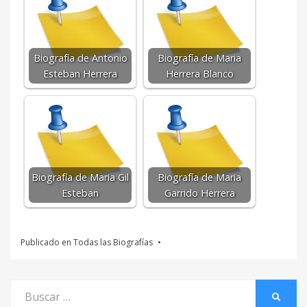
Biografía de Antonio
Biografía de Maria
Esteban Herrera
Herrera Blanco
Biografía de Maria Gil
Biografía de Maria
Esteban
Garrido Herrera
Publicado en
Todas las Biografías
Buscar
BUSCA
por: