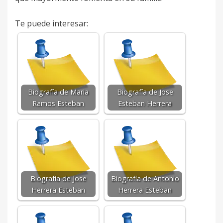
Te puede interesar:
Biografía de Maria
Biografía de Jose
Ramos Esteban
Esteban Herrera
Biografía de Jose
Biografía de Antonio
Herrera Esteban
Herrera Esteban