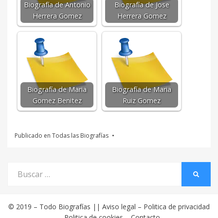
Biografía de Antonio
Biografía de Jose
Herrera Gomez
Herrera Gomez
Biografía de Maria
Biografía de Maria
Gomez Benitez
Ruiz Gomez
Publicado en
Todas las Biografías
Buscar
BUSCA
por:
© 2019 –
Todo Biografías
||
Aviso legal
–
Politica de privacidad
–
Politica de cookies
–
Contacto