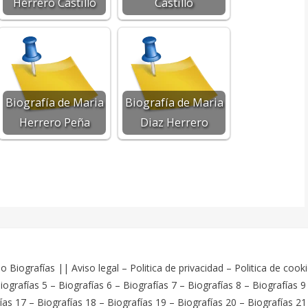
Herrero Castillo
Castillo
Biografía de Maria
Biografía de Maria
Herrero Peña
Diaz Herrero
o Biografías
||
Aviso legal
–
Politica de privacidad
–
Politica de cook
iografías 5
–
Biografías 6
–
Biografías 7
–
Biografías 8
–
Biografías 9
ías 17
–
Biografías 18
–
Biografías 19
–
Biografías 20
–
Biografías 21