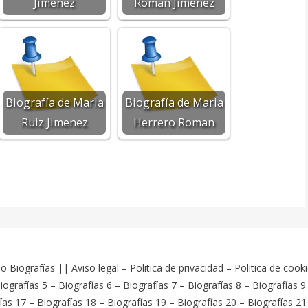
Jimenez
Roman Jimenez
Biografía de Maria
Biografía de Maria
Ruiz Jimenez
Herrero Roman
o Biografías
||
Aviso legal
–
Politica de privacidad
–
Politica de cook
iografías 5
–
Biografías 6
–
Biografías 7
–
Biografías 8
–
Biografías 9
ías 17
–
Biografías 18
–
Biografías 19
–
Biografías 20
–
Biografías 21